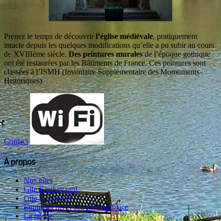
Prenez le temps de découvrir
l’église médiévale
, pratiquement
intacte depuis les quelques modifications qu’elle a pu subir au cours
de XVIIIème siècle.
Des peintures murales
de l’époque gothique
ont été restaurées par les Bâtiments de France. Ces peintures sont
classées à l’ISMH (Inventaire Supplémentaire des Momuments
Historiques).
Contact
A propos
Nos gîtes
Gite Kierkegaard
Gîte le Sabotier
Equipements et activités sur place
La pêche