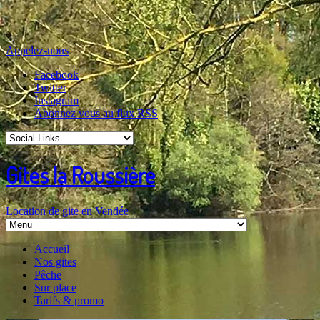
Appelez-nous
Facebook
Twitter
Instagram
Abonnez vous au flux RSS
Gites la Roussière
Location de gite en Vendée
Accueil
Nos gites
Pêche
Sur place
Tarifs & promo