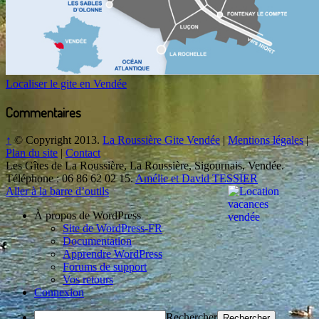
Localiser le gite en Vendée
Commentaires
↑
© Copyright 2013.
La Roussière Gite Vendée
|
Mentions légales
|
Plan du site
|
Contact
Les Gîtes de La Roussière
,
La Roussière
,
Sigournais
,
Vendée
.
Téléphone :
06 86 62 02 15
.
Amélie et David TESSIER
Aller à la barre d’outils
À propos de WordPress
Site de WordPress-FR
Documentation
Apprendre WordPress
Forums de support
Vos retours
Connexion
Rechercher