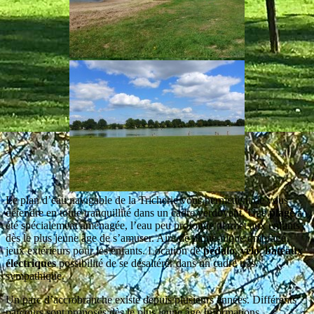
Le plan d’eau navigable de la Tricherie vous permettent de vous
détendre en toute tranquillité dans un cadre verdoyant. Une
plage
a
été spécialement aménagée, l’eau peu profonde permet aux enfants
dès le plus jeune âge de s’amuser. Aire de pique-nique ombragé,
jeux extérieurs pour les enfants. Location de
pédalo
,
vélo
,
bateaux
électriques
possibilité de se désaltérer dans un cadre très
sympathique.
Un parc d’accrobranche existe depuis plusieurs années. Différents
parcours sont proposés dès le plus jeune âge.Informations