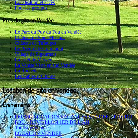
Localisation et accès
Pour les groupes
Près du gite en Vendée…
Le Parc du Puy du Fou en Vendée
Château de Saint Mesmin
Château de Tiffauges
Le Prieuré de Grammont
Village de Sigournais
La forêt de Mervent
La Venise Verte en sud Vendée
La Rochelle
Les Sables d’Olonne
Location de gite en vendée
Evenements
PROMO LOCATION VACANCES VENDEE – PUY DU
FOU – REVEILLON 1ER DE L’AN
Tourisme Vendée
LOCATION VENDEE