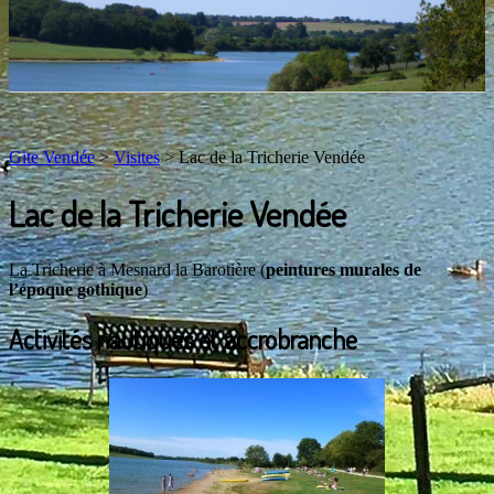
Gite Vendée
>
Visites
>
Lac de la Tricherie Vendée
Lac de la Tricherie Vendée
La Tricherie à Mesnard la Barotière (
peintures murales de
l’époque gothique
)
Activités nautiques et accrobranche