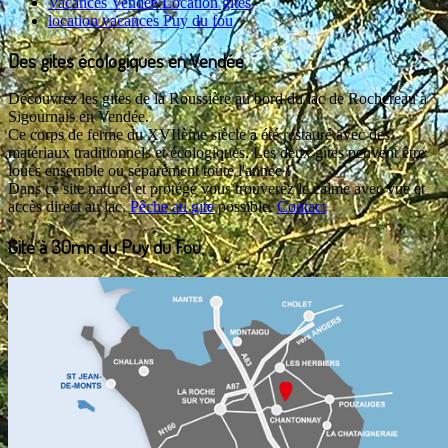
Vacances Vendée Location gites
location vacances Puy du fou
Des gites écologiques en Vendée
Découvrez les gites de la Roussière au bord du lac de Rochereau à
Sigournais en Vendée.
Ce corps de ferme du XVIIème siècle a été restauré avec des
matériaux traditionnels et écologiques. Les deux gîtes peuvent être
loués ensemble ou séparément toute l'année !
Dans ce site naturel et protégé vous trouverez le calme avec vue et
accès direct au lac.
Pêche au gite
possible.
Contact
Gite à 30mn du Puy du Fou